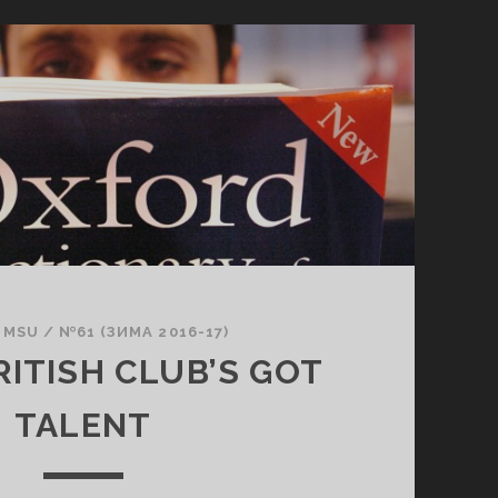
 MSU
/
№61 (ЗИМА 2016-17)
RITISH CLUB’S GOT
TALENT