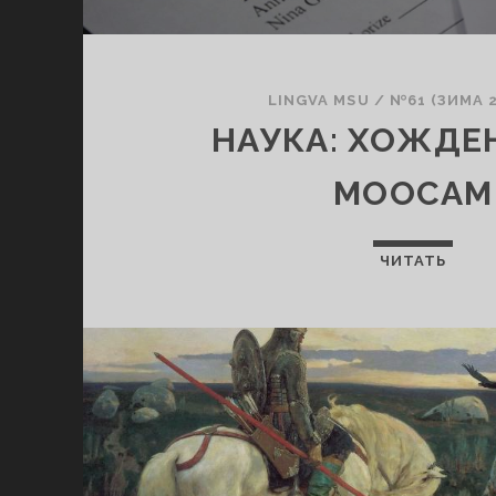
LINGVA MSU
/
№61 (ЗИМА 2
НАУКА: ХОЖДЕ
MOOCАМ
ЧИТАТЬ