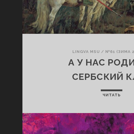
LINGVA MSU
/
№61 (ЗИМА 2
А У НАС РОД
СЕРБСКИЙ К
ЧИТАТЬ