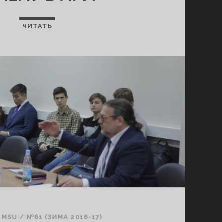
ЧИТАТЬ
 MSU
/
№61 (ЗИМА 2016-17)