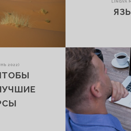
LINGVA 
ЯЗ
НЬ 2022)
 ЧТОБЫ
ЛУЧШИЕ
РСЫ