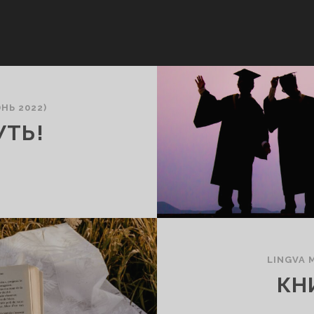
НЬ 2022)
УТЬ!
LINGVA 
КН