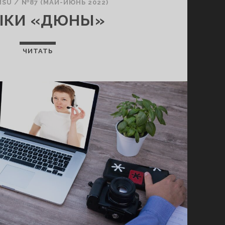
MSU
/
№87 (МАЙ-ИЮНЬ 2022)
ЫКИ «ДЮНЫ»
ЧИТАТЬ