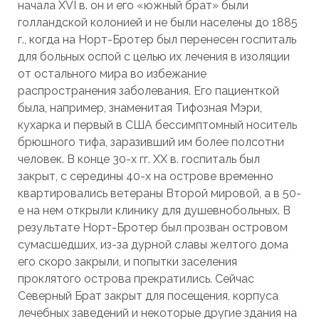
начала XVI в. он и его «южный брат» были
голландской колонией и не были населены до 1885
г., когда на Норт-Бротер был перенесен госпиталь
для больных оспой с целью их лечения в изоляции
от остального мира во избежание
распространения заболевания. Его пациенткой
была, например, знаменитая Тифозная Мэри,
кухарка и первый в США бессимптомный носитель
брюшного тифа, заразивший им более полсотни
человек. В конце 30-х гг. XX в. госпиталь был
закрыт, с середины 40-х на острове временно
квартировались ветераны Второй мировой, а в 50-
е на нем открыли клинику для душевнобольных. В
результате Норт-Бротер был прозван островом
сумасшедших, из-за дурной славы желтого дома
его скоро закрыли, и попытки заселения
проклятого острова прекратились. Сейчас
Северный Брат закрыт для посещения, корпуса
лечебных заведений и некоторые другие здания на