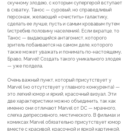
скучному злодею, с которым супергерой вступает
в схватку. Танос — суровый, но справедливый
персонаж, желающий «очистить» галактику,
сделать ее лучше, пусть и самым кровавым путем
(истребив половину населения). Если вкратце, то
Танос — выдающийся антагонист, которого
зритель побаивается на самом деле, которого
также может уважать и понимать по-настоящему.
Браво, Marvel! Создать такого уникального злодея
— уже полдела.
Очень важный пункт, который присутствует у
Marvel (но отсутствует у главного конкурента) —
это легкий юмор и яркий, красочный визуал. Эти
две характеристики можно объединить, так как
именно они отличают Marvel от DC — мрачного,
слегка депрессивного, мистического. В фильмах и
комиксах Marvel обязательно присутствует юмор
вместе с красивой, красочной и яркой картинкой.