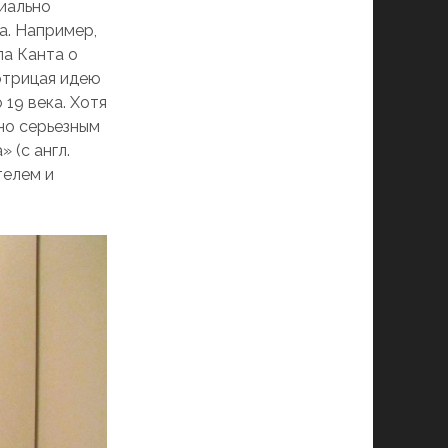
иально
а. Например,
ла Канта о
 отрицая идею
19 века. Хотя
но серьезным
 (с англ.
ателем и