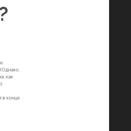
?
ше
(Однако,
а, как
о
 в конце