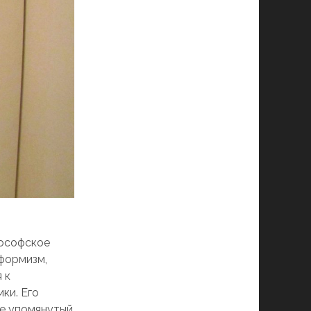
лософское
формизм,
 к
ки. Его
же упомянутый