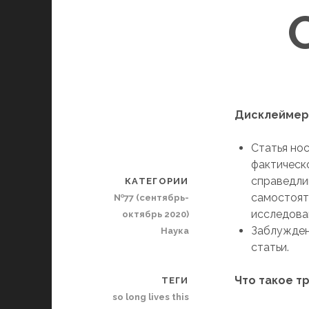
Дисклеймер
Статья но
фактическ
справедлив
КАТЕГОРИИ
самостоят
№77 (сентябрь-
исследован
октябрь 2020)
Заблужден
Наука
статьи.
Что такое т
ТЕГИ
so long lives this