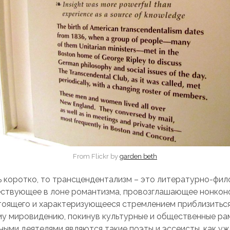
From Flickr by
garden beth
ь коротко, то трансцендентализм – это литературно-фи
ествующее в лоне романтизма, провозглашающее нонкон
тоящего и характеризующееся стремлением приблизиться
у мировидению, покинув культурные и общественные рам
ными деятелями являются такие поэты и эссеисты, как у