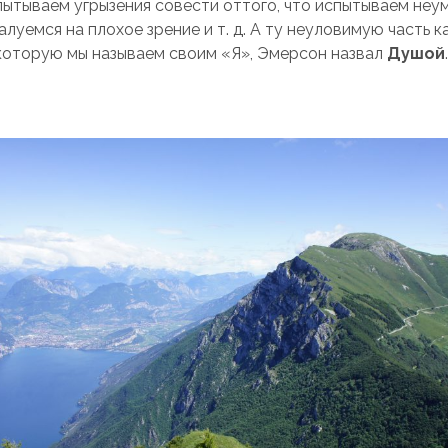
спытываем угрызения совести оттого, что испытываем неу
алуемся на плохое зрение и т. д. А ту неуловимую часть 
 которую мы называем своим «Я», Эмерсон назвал
Душой