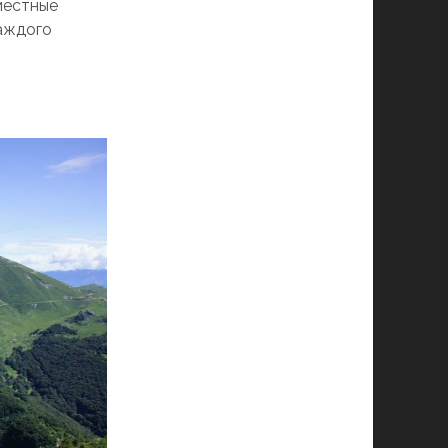
местные
каждого
.