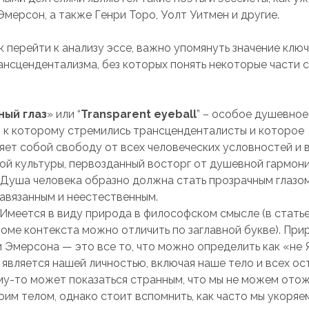
мерсон, а также Генри Торо, Уолт Уитмен и другие.
к перейти к анализу эссе, важно упомянуть значение клю
ансцендентализма, без которых понять некоторые части 
ный глаз
» или “
Transparent
eyeball
” – особое душевное
, к которому стремились трансценденталисты и которое
яет собой свободу от всех человеческих условностей и 
ой культуры, первозданный восторг от душевной гармони
 Душа человека образно должна стать прозрачным глазо
навязанным и неестественным.
Имеется в виду природа в философском смысле (в стать
оме контекста можно отличить по заглавной букве). При
Эмерсона — это все то, что можно определить как «не Я
е является нашей личностью, включая наше тело и всех ос
му-то может показаться странным, что мы не можем ото
оим телом, однако стоит вспомнить, как часто мы укоря