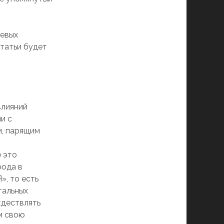
чевых
статьи будет
влияний
и с
м, парящим
е это
рода в
», то есть
тальных
ждествлять
ем свою