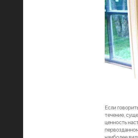
Если говорит
течение, сущ
ценность нас
первозданном
наиболее вид