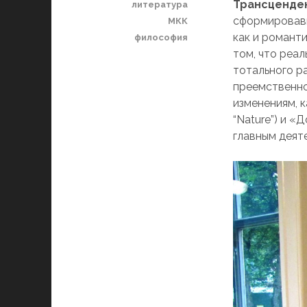
Трансценде
литература
сформировавш
МКК
как и романт
философия
том, что реа
тотального р
преемственно
изменениям, к
“Nature”) и «Д
главным деят