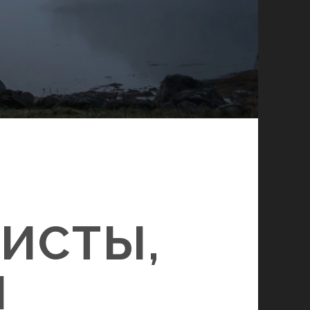
ИСТЫ,
И