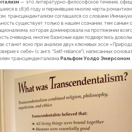
нтализм
— это литературно-философское течение, офиц
ееся в 1836 году и перенявшее многие черты романтизм
изм, трансцендентализм соглашался со словами Иммануи
льность существует только в нашем сознании, тем самым
ационализма, которая доминировала на протяжении всего 
сть очевидна, многие базисные идеи подверглись доволь
ак станет ясно при анализе двух ключевых эссе «Природа»
оверие к себе» (с англ. “Self-reliance”), написанных основ
елем трансцендентализма
Ральфом Уолдо Эмерсоном
.