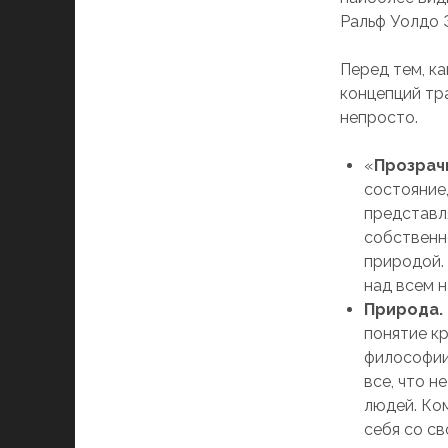
Ральф Уолдо Э
Перед тем, ка
концепций тр
непросто.
«
Прозрач
состояние
представл
собственн
природой.
над всем 
Природа.
понятие кр
философии 
все, что н
людей. Ко
себя со св