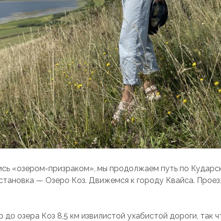
ь «озером-призраком», мы продолжаем путь по Кударс
тановка — Озеро Коз. Движемся к городу Квайса. Прое
 до озера Коз 8,5 км извилистой ухабистой дороги, так ч