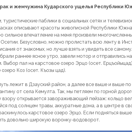
рак и жемчужина Кударского ущелья Республики Ю
, туристические паблики в социальных сетях и телевизио
расках описывают красоты живописной Республики Южная
бо сильное впечатление на меня произвели многочисленны
Осетии. Безусловно, можно пролистать всю ленту в Инс
сания от знакомых, но лучше взять и увидеть все самому.
ыбрали раннее ясное утро, завели мотор и отправились н
. Выбор пал на карстовое озеро Эрцо (осет. Ерцъойыцад)
озеро Коз (осет. Къозы цад).
путь лежит в Дзауский район, а далее все выше и выше п
нтину от села Кемулта. Так, мы петляем по горной дорог
у взору открывается завораживающий пейзаж: кольцо вел
йся под солнцем травы, аккуратные дома, а в центре в с
раскинулось карстовое озеро Эрцо. Если подняться выше,
ть довольно широкую воронку-водоворот.