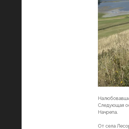
Налюбовавшис
Следующая ос
Начрепа.
От села Лесор