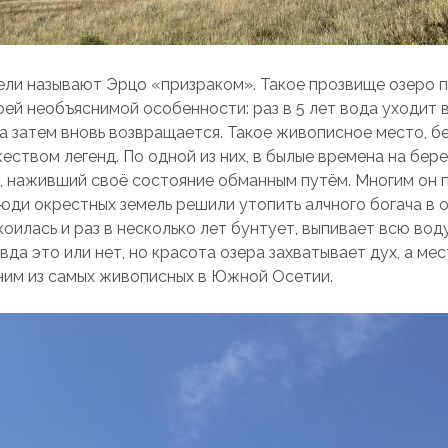
ли называют Эрцо «призраком». Такое прозвище озеро 
оей необъяснимой особенности: раз в 5 лет вода уходит 
а затем вновь возвращается. Такое живописное место, бе
ством легенд. По одной из них, в былые времена на бере
, наживший своё состояние обманным путём. Многим он 
люди окрестных земель решили утопить алчного богача в о
оилась и раз в несколько лет бунтует, выпивает всю воду
вда это или нет, но красота озера захватывает дух, а ме
ним из самых живописных в Южной Осетии.