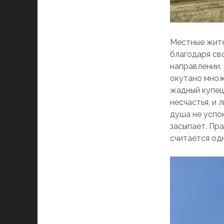
Местные жите
благодаря св
направлении, 
окутано множе
жадный купец
несчастья, и 
душа не успок
засыпает. Пра
считается од