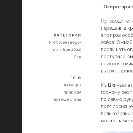
Озеро-приз
Путеводители
передачи в к
этот раз осо
КАТЕГОРИИ
озёра Южной 
№83 (сентябрь-
послушать опи
октябрь 2021)
поступили: в
Гид
приключениям
высокогорное 
ТЕГИ
Из Цхинвала 
легенды
горному серпа
природа
по левую рук
путешествия
поля лосняще
великолепии 
можно замети