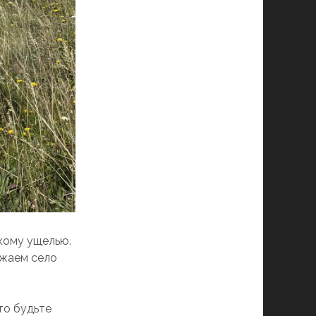
кому ущелью.
зжаем село
то будьте