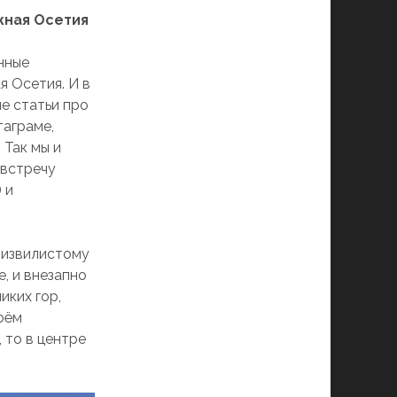
жная Осетия
нные
 Осетия. И в
е статьи про
таграме,
 Так мы и
австречу
 и
о извилистому
е, и внезапно
иких гор,
воём
 то в центре