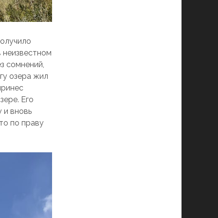
получило
в неизвестном
з сомнений,
гу озера жил
принес
зере. Его
 и вновь
сто по праву