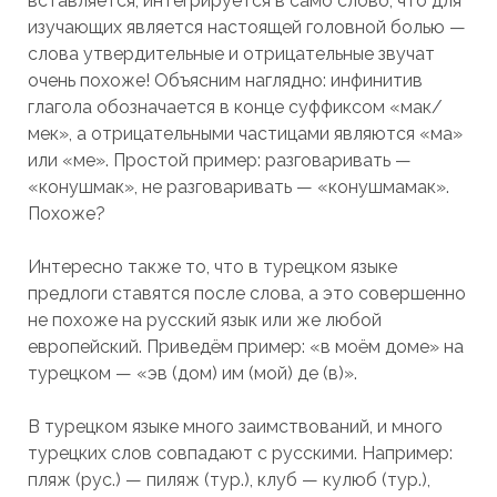
вставляется, интегрируется в само слово, что для
изучающих является настоящей головной болью —
слова утвердительные и отрицательные звучат
очень похоже! Объясним наглядно: инфинитив
глагола обозначается в конце суффиксом «мак/
мек», а отрицательными частицами являются «ма»
или «ме». Простой пример: разговаривать —
«конушмак», не разговаривать — «конушмамак».
Похоже?
Интересно также то, что в турецком языке
предлоги ставятся после слова, а это совершенно
не похоже на русский язык или же любой
европейский. Приведём пример: «в моём доме» на
турецком — «эв (дом) им (мой) де (в)».
В турецком языке много заимствований, и много
турецких слов совпадают с русскими. Например:
пляж (рус.) — пиляж (тур.), клуб — кулюб (тур.),