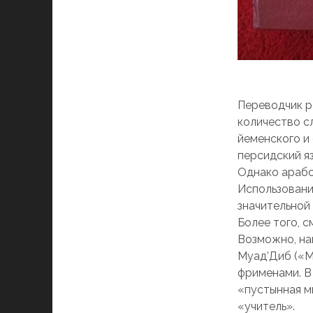
Переводчик р
количество с
йеменского и
персидский я
Однако арабс
Использовани
значительной
Более того, 
Возможно, на
Муад’Диб («M
фрименами. В 
«пустынная м
«учитель».