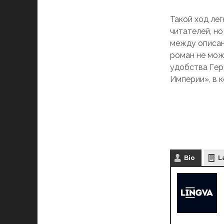
Такой ход ле
читателей, н
между описан
роман не мож
удобства Гер
Империи», в 
Bio
L