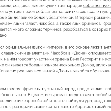
земли, создавая для живущих там народов
собственные 
е не устоял перед соблазном наделить свою вселенную 
орые бы делали её более убедительной. В первом романе
речаем языки галакт, чакобса, а также язык фрименов. Кро
чается много сложных терминов, разобраться в которых 
дно.
ся официальным языком Империи, в его основе лежит англ
 славянскими диалектами. Чакобса в «Дюне» описываетс
к, на нём говорят участники ордена Бене Гессерит и нек
же он является боевым языком нескольких Домов, включа
Согласно реалиям вселенной «Дюны», чакобса образован
.
ором говорят фримены, пустынный народ, представляет со
абского языка. В целом, весь роман представляет собой 
соединение европейской и восточной культуры, создаю
он для разворачивающихся на планете Арракис стихийны