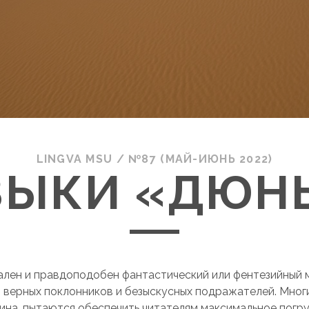
LINGVA MSU
/
№87 (МАЙ-ИЮНЬ 2022)
ЗЫКИ «ДЮН
ален и правдоподобен фантастический или фентезийный 
о верных поклонников и безыскусных подражателей. Мног
ина, пытаются обеспечить читателям максимальное погр