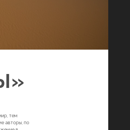
Ы»
мир, тем
ие авторы, по
ужение в