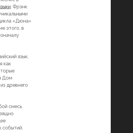
языки
. Фрэнк
уникальными
 цикла «Дюна»
ме этого, в
поначалу
ийский язык,
я как
оторые
я Дом
 из древнего
бой смесь
изящно
щее
х событий.