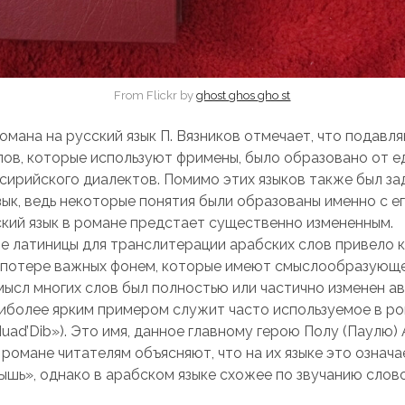
From Flickr by
ghost ghos gho st
омана на русский язык П. Вязников отмечает, что подав
лов, которые используют фримены, было образовано от е
 сирийского диалектов. Помимо этих языков также был за
зык, ведь некоторые понятия были образованы именно с е
кий язык в романе предстает существенно измененным.
е латиницы для транслитерации арабских слов привело 
 потере важных фонем, которые имеют смыслообразующе
смысл многих слов был полностью или частично изменен а
иболее ярким примером служит часто используемое в р
uad’Dib»). Это имя, данное главному герою Полу (Паулю)
романе читателям объясняют, что на их языке это означа
ышь», однако в арабском языке схожее по звучанию слов