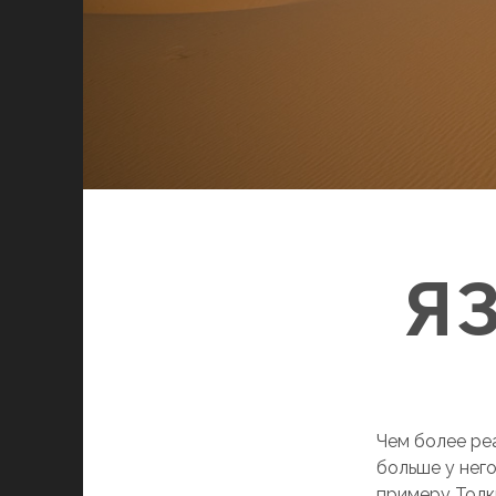
Я
Чем более ре
больше у нег
примеру Толк