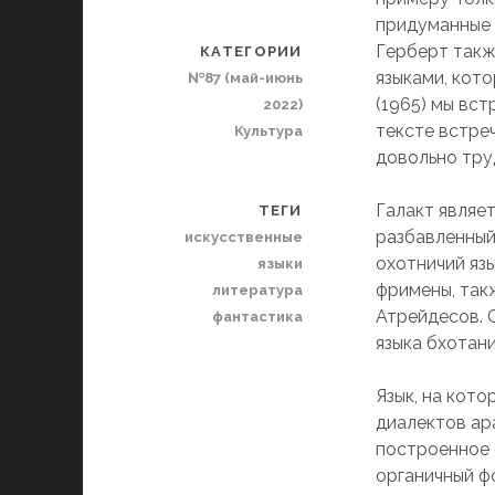
придуманные 
Герберт такж
КАТЕГОРИИ
языками, кот
№87 (май-июнь
(1965) мы вст
2022)
тексте встре
Культура
довольно тру
Галакт являет
ТЕГИ
разбавленный
искусственные
охотничий язы
языки
фримены, так
литература
Атрейдесов. 
фантастика
языка бхотани
Язык, на кот
диалектов ар
построенное 
органичный ф