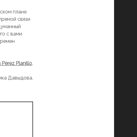
еском плане
прямой связи
думанный
го с вами
времен
Pérez Planillo
.
ика Давыдова.