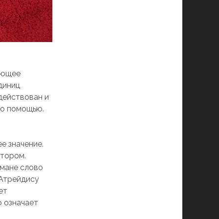
ляющее
диниц
действован и
го помощью.
к
е значение.
втором.
омане слово
 Атрейдису
ет
о означает