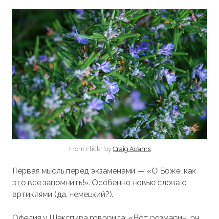
From Flickr by
Craig Adams
Первая мысль перед экзаменами — «О Боже, как
это все запомнить!». Особенно новые слова с
артиклями (да, немецкий?).
Офелия у Шекспира говорила: «Вот розмарин, он