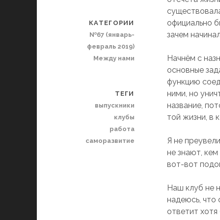
существовала 
официально бы
КАТЕГОРИИ
зачем начинал
№67 (январь-
февраль 2019)
Начнём с назн
Между нами
основные зада
функцию соед
ними, но уни
ТЕГИ
название, по
выпускники
той жизни, в
клубы
работа
Я не преувели
саморазвитие
не знают, кем
вот-вот подо
Наш клуб не н
надеюсь, что 
ответит хотя