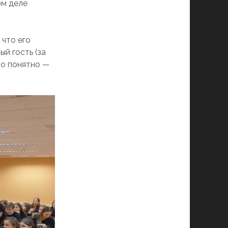
ом деле
 что его
ый гость (за
ло понятно —