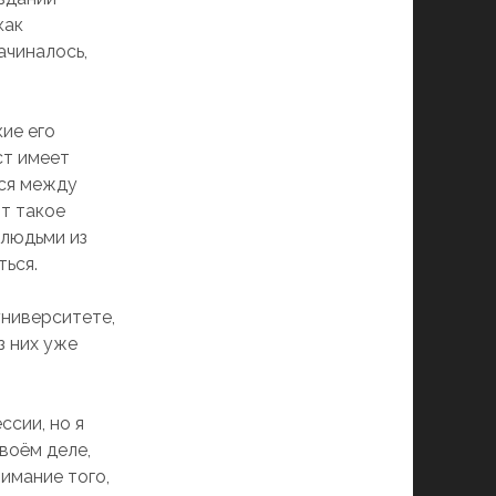
как
ачиналось,
кие его
ст имеет
юся между
ит такое
 людьми из
ться.
университете,
з них уже
ссии, но я
своём деле,
имание того,