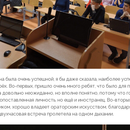
ча была очень успешной, я бы даже сказала, наиболее ус
ёх. Во-первых, пришло очень много ребят, что было для 
а довольно неожиданно, но вполне понятно, потому что г
опоставленная личность, но ещё и иностранец. Во-вторых
иком, хорошо владеет ораторским искусством, благодар
двухчасовая встреча пролетела на одном дыхании.