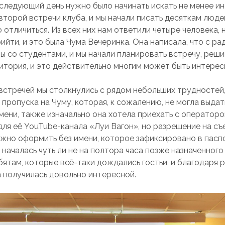
 следующий день нужно было начинать искать не менее и
второй встречи клуба, и мы начали писать десяткам люде
 отличиться. Из всех них нам ответили четыре человека, 
ийти, и это была Чума Вечеринка. Она написала, что с р
 со студентами, и мы начали планировать встречу, решив
дитория, и это действительно многим может быть интерес
встречей мы столкнулись с рядом небольших трудностей,
пропуска на Чуму, которая, к сожалению, не могла выдат
мени, также изначально она хотела приехать с операторо
для её YouTube-канала «Луи Вагон», но разрешение на с
жно оформить без имени, которое зафиксировано в пасп
началась чуть ли не на полтора часа позже назначенного
бятам, которые всё-таки дождались гостьи, и благодаря 
а получилась довольно интересной.