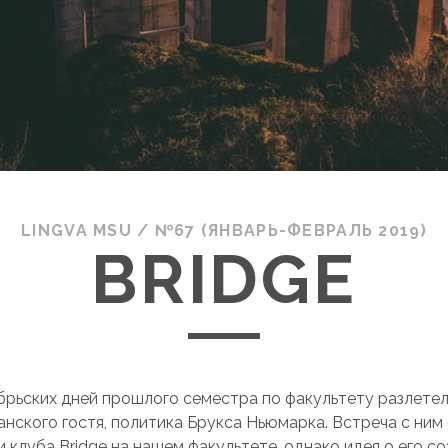
LINGVA MSU
/
№67 (ЯНВАРЬ-ФЕВРАЛЬ 2019)
BRIDGE
ябрьских дней прошлого семестра по факультету разлетел
анского гостя, политика Брукса Ньюмарка. Встреча с ним
 клуба Bridge на нашем факультете, однако идея о его с