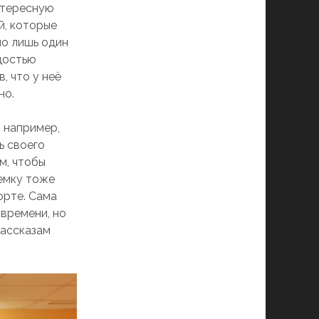
нтересную
й, которые
но лишь один
адостью
, что у неё
но.
 например,
ь своего
м, чтобы
ъемку тоже
орте. Сама
 времени, но
рассказам