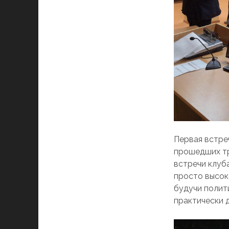
Первая встре
прошедших тр
встречи клуб
просто высок
будучи полит
практически 