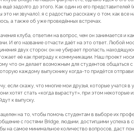
ещё задолго до этого. Как один из его представителей (
 это ни звучало), я с радостью расскажу о том, как все н
ось, а также об уже проведённых встречах.
ачения клуба, ответим на вопрос, чем он занимается и ка
чи. И его название отчасти даёт на это ответ. Любой мо
инения двух сторон: он не убирает пропасть, находящу
чтожает её как преграду к коммуникации. Наш проект нос
тому что он делает возможным для студентов общаться с
 которую каждому выпускнику когда-то придётся отправи
чу, если скажу, что многие мои друзья, которые учатся в 
 они хотят стать «когда вырастут», при этом некоторые и
йдут к выпуску.
ацелен на то, чтобы помочь студентам в выборе их профе
общение с гостями Bridge, людьми, достигшими успеха в 
 бы на самое минимальное количество вопросов, даст пон