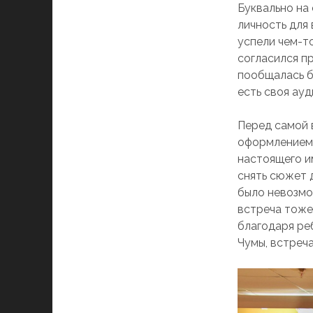
Буквально на
личность для 
успели чем-то
согласился пр
пообщалась бы
есть своя ау
Перед самой 
оформлением 
настоящего и
снять сюжет 
было невозмо
встреча тоже 
благодаря ре
Чумы, встреч