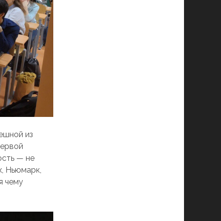
пешной из
первой
ость — не
, Ньюмарк,
я чему