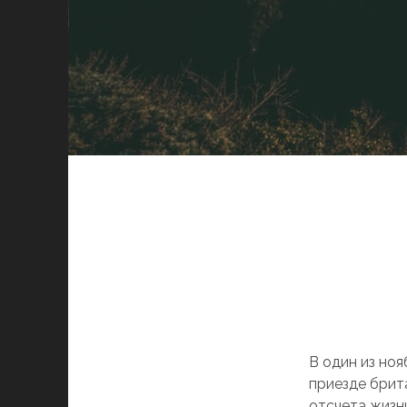
В один из но
приезде брит
отсчета жизни